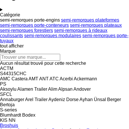
Catégorie
semi-remorques porte-engins
semi-remorques plateformes
semi-remorques porte-conteneurs
semi-remorques plateaux
semi-remorques forestiers
semi-remorques à rideaux
coulissants
semi-remorques modulaires
semi-remorques porte-
tuyaux
tout afficher
Marque
Aucun résultat trouvé pour cette recherche
ACTM
S44315CHC
AMC Castera
AMT
ANT
ATC
Acerbi
Ackermann
PS
Aksoylu
Alamen Trailer
Alim
Alpsan
Andover
SFCL
Annaburger
Arel Trailer
Aydeniz Dorse
Ayhan Ünsal
Berger
Bertoja
S-series
Blumhardt
Bodex
KIS
NN
Broshuis