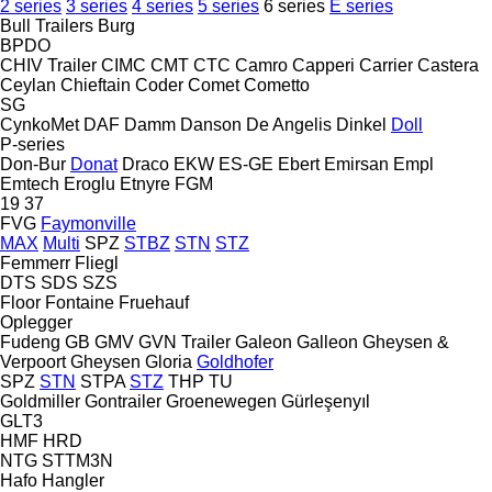
2 series
3 series
4 series
5 series
6 series
E series
Bull Trailers
Burg
BPDO
CHIV Trailer
CIMC
CMT
CTC
Camro
Capperi
Carrier
Castera
Ceylan
Chieftain
Coder
Comet
Cometto
SG
CynkoMet
DAF
Damm
Danson
De Angelis
Dinkel
Doll
P-series
Don-Bur
Donat
Draco
EKW
ES-GE
Ebert
Emirsan
Empl
Emtech
Eroglu
Etnyre
FGM
19
37
FVG
Faymonville
MAX
Multi
SPZ
STBZ
STN
STZ
Femmerr
Fliegl
DTS
SDS
SZS
Floor
Fontaine
Fruehauf
Oplegger
Fudeng
GB
GMV
GVN Trailer
Galeon
Galleon
Gheysen &
Verpoort
Gheysen
Gloria
Goldhofer
SPZ
STN
STPA
STZ
THP
TU
Goldmiller
Gontrailer
Groenewegen
Gürleşenyıl
GLT3
HMF
HRD
NTG
STTM3N
Hafo
Hangler