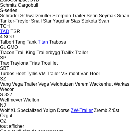
Schmitz Cargobull
S-series
Schrader
Schwarzmüller
Scorpion Trailer
Serin
Seymak
Sinan
Tanker-Treyler
Snail
Star Yagcilar
Stas
Stokota
Svan
TCH
TAD
TSR
4.SOU
Talbert
Tang
Tank
Titan
Trabosa
GL
GMO
Tracon
Trail King
Trailerbygg
Trailix
Trailor
SP
Trax
Traylona
Trias
Trouillet
SBT
Turbos Hoet
Tyllis
VM Trailer
VS-mont
Van Hool
SZ
Vang
Vega Trailer
Vega
Veldhuizen
Verem
Wackenhut
Warkas
Wecon
S 327
Wellmeyer
Wielton
NJ
Wolf
XL Specialized
Yalçın Dorse
ZW-Trailer
Zremb
Zrůst
Özgül
OZ
tout afficher