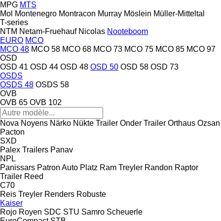
MPG
MTS
Mol
Montenegro
Montracon
Murray
Möslein
Müller-Mitteltal
T-series
NTM
Netam-Fruehauf
Nicolas
Nooteboom
EURO
MCO
MCO 48
MCO 58
MCO 68
MCO 73
MCO 75
MCO 85
MCO 97
OSD
OSD 41
OSD 44
OSD 48
OSD 50
OSD 58
OSD 73
OSDS
OSDS 48
OSDS 58
OVB
OVB 65
OVB 102
Nova
Noyens
Närko
Nükte Trailer
Onder Trailer
Orthaus
Ozsan
Pacton
SXD
Palex Trailers
Panav
NPL
Panissars
Patron Auto
Platz
Ram Treyler
Randon
Raptor
Trailer
Reed
C70
Reis Treyler
Renders
Robuste
Kaiser
Rojo
Royen
SDC
STU
Samro
Scheuerle
EuroCompact
STB