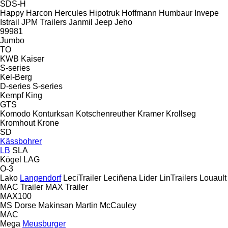
SDS-H
Happy
Harcon
Hercules
Hipotruk
Hoffmann
Humbaur
Invepe
Istrail
JPM Trailers
Janmil
Jeep
Jeho
99981
Jumbo
TO
KWB
Kaiser
S-series
Kel-Berg
D-series
S-series
Kempf
King
GTS
Komodo
Konturksan
Kotschenreuther
Kramer
Krollseg
Kromhout
Krone
SD
Kässbohrer
LB
SLA
Kögel
LAG
O-3
Lako
Langendorf
LeciTrailer
Leciñena
Lider
LinTrailers
Louault
MAC Trailer
MAX Trailer
MAX100
MS Dorse
Makinsan
Martin
McCauley
MAC
Mega
Meusburger