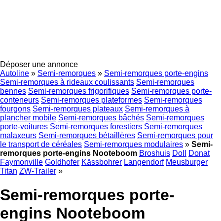
Déposer une annonce
Autoline
»
Semi-remorques
»
Semi-remorques porte-engins
Semi-remorques à rideaux coulissants
Semi-remorques
bennes
Semi-remorques frigorifiques
Semi-remorques porte-
conteneurs
Semi-remorques plateformes
Semi-remorques
fourgons
Semi-remorques plateaux
Semi-remorques à
plancher mobile
Semi-remorques bâchés
Semi-remorques
porte-voitures
Semi-remorques forestiers
Semi-remorques
malaxeurs
Semi-remorques bétaillères
Semi-remorques pour
le transport de céréales
Semi-remorques modulaires
»
Semi-
remorques porte-engins Nooteboom
Broshuis
Doll
Donat
Faymonville
Goldhofer
Kässbohrer
Langendorf
Meusburger
Titan
ZW-Trailer
»
Semi-remorques porte-
engins Nooteboom