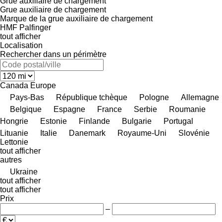
Grue auxiliaire de chargement
Grue auxiliaire de chargement
Marque de la grue auxiliaire de chargement
HMF
Palfinger
tout afficher
Localisation
Rechercher dans un périmètre
Canada
Europe
Pays-Bas
République tchèque
Pologne
Allemagne
Belgique
Espagne
France
Serbie
Roumanie
Hongrie
Estonie
Finlande
Bulgarie
Portugal
Lituanie
Italie
Danemark
Royaume-Uni
Slovénie
Lettonie
tout afficher
autres
Ukraine
tout afficher
tout afficher
Prix
–