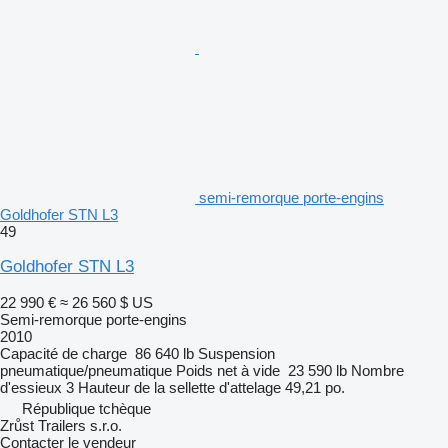
semi-remorque porte-engins
Goldhofer STN L3
49
Goldhofer STN L3
22 990 €
≈ 26 560 $ US
Semi-remorque porte-engins
2010
Capacité de charge
86 640 lb
Suspension
pneumatique/pneumatique
Poids net à vide
23 590 lb
Nombre
d'essieux
3
Hauteur de la sellette d'attelage
49,21 po.
République tchèque
Zrůst Trailers s.r.o.
Contacter le vendeur