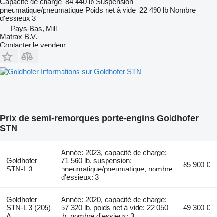
Capacité de charge
84 440 lb
Suspension
pneumatique/pneumatique
Poids net à vide
22 490 lb
Nombre
d'essieux
3
Pays-Bas, Mill
Matrax B.V.
Contacter le vendeur
Informations sur Goldhofer STN
Prix de semi-remorques porte-engins Goldhofer
STN
Année: 2023, capacité de charge:
Goldhofer
71 560 lb, suspension:
85 900 €
STN-L 3
pneumatique/pneumatique, nombre
d'essieux: 3
Goldhofer
Année: 2020, capacité de charge:
STN-L 3 (205)
57 320 lb, poids net à vide: 22 050
49 300 €
A
lb, nombre d'essieux: 3