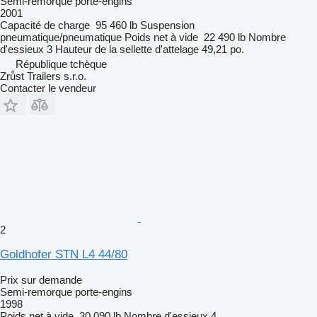
Semi-remorque porte-engins
2001
Capacité de charge
95 460 lb
Suspension
pneumatique/pneumatique
Poids net à vide
22 490 lb
Nombre
d'essieux
3
Hauteur de la sellette d'attelage
49,21 po.
République tchèque
Zrůst Trailers s.r.o.
Contacter le vendeur
2
Goldhofer STN L4 44/80
Prix sur demande
Semi-remorque porte-engins
1998
Poids net à vide
30 090 lb
Nombre d'essieux
4