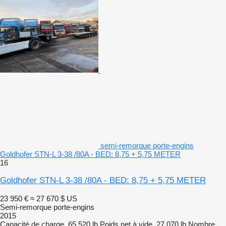
semi-remorque porte-engins
Goldhofer STN-L 3-38 /80A - BED: 8,75 + 5,75 METER
16
Goldhofer STN-L 3-38 /80A - BED: 8,75 + 5,75 METER
23 950 €
≈ 27 670 $ US
Semi-remorque porte-engins
2015
Capacité de charge
65 520 lb
Poids net à vide
27 070 lb
Nombre