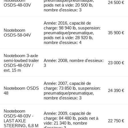
Nooteboom
pneumatique/pneumatique,
24 500 €
OSDS-48-03V
poids net à vide: 20 500 lb,
nombre d'essieux: 3
Année: 2016, capacité de
charge: 98 940 lb, suspension:
Nooteboom
pneumatique/pneumatique,
35 900 €
OSDS-58-04V
poids net à vide: 28 920 lb,
nombre d'essieux: 4
Nooteboom 3-axle
semi-lowbed trailer
Année: 2008, nombre d'essieux:
23 000 €
OSDS-48-03V /
3
ext. 15 m
Année: 2007, capacité de
Nooteboom OSDS
charge: 73 850 lb, suspension:
24 390 €
48
pneumatique/pneumatique,
nombre d'essieux: 3
Nooteboom
Année: 2009, capacité de
OSDS-48-03V -
charge: 84 480 lb, poids net à
LAST AXLE
22 750 €
vide: 21 340 lb, nombre
STEERING, 6,8 M
d'essieux: 3