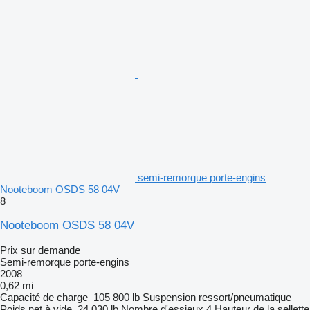
semi-remorque porte-engins
Nooteboom OSDS 58 04V
8
Nooteboom OSDS 58 04V
Prix sur demande
Semi-remorque porte-engins
2008
0,62 mi
Capacité de charge
105 800 lb
Suspension
ressort/pneumatique
Poids net à vide
24 030 lb
Nombre d'essieux
4
Hauteur de la sellette