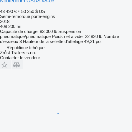
Nooteboom OSDS 48-03
43 490 €
≈ 50 250 $ US
Semi-remorque porte-engins
2018
408 200 mi
Capacité de charge
83 000 lb
Suspension
pneumatique/pneumatique
Poids net à vide
22 820 lb
Nombre
d'essieux
3
Hauteur de la sellette d'attelage
49,21 po.
République tchèque
Zrůst Trailers s.r.o.
Contacter le vendeur