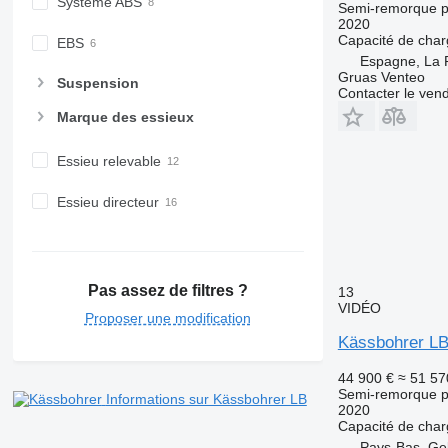
Système ABS
Semi-remorque p
2020
Capacité de cha
EBS
Espagne, La 
Gruas Venteo
Suspension
Contacter le ven
Marque des essieux
Essieu relevable
Essieu directeur
Pas assez de filtres ?
13
VIDÉO
Proposer une modification
Kässbohrer L
44 900 €
≈ 51 57
Semi-remorque p
Informations sur Kässbohrer LB
2020
Capacité de cha
Pays-Bas, Ge