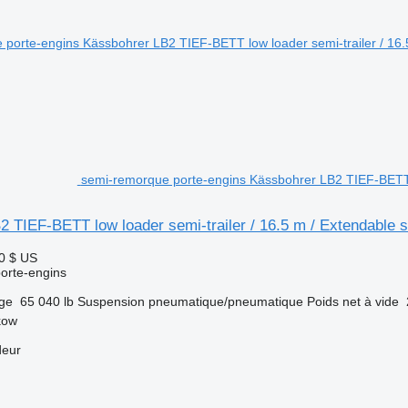
semi-remorque porte-engins Kässbohrer LB2 TIEF-BETT l
 TIEF-BETT low loader semi-trailer / 16.5 m / Extendable 
0 $ US
orte-engins
rge
65 040 lb
Suspension
pneumatique/pneumatique
Poids net à vide
kow
deur