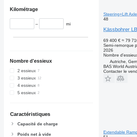
Kilométrage
Steering+Lift Ax
48
–
mi
Kässbohrer LB
69 400 €
≈ 79 71
Semi-remorque p
2026
Nombre d'essieu
Nombre d'essieux
Autriche, Gem
BAS World Austri
2 essieux
Contacter le ven
3 essieux
4 essieux
5 essieux
Caractéristiques
Capacité de charge
Extendable Ramps!
Poids net à vide
51