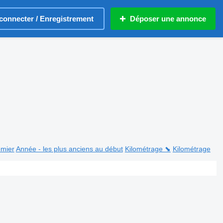
connecter / Enregistrement
Déposer une annonce
emier
Année - les plus anciens au début
Kilométrage ⬊
Kilométrage