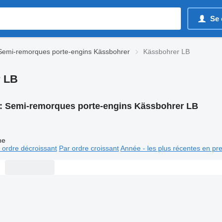
Se 
Semi-remorques porte-engins Kässbohrer
Kässbohrer LB
r LB
:
Semi-remorques porte-engins Kässbohrer LB
ne
 ordre décroissant
Par ordre croissant
Année - les plus récentes en pr