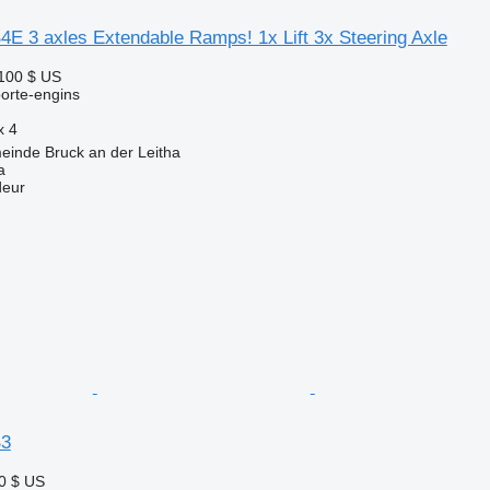
E 3 axles Extendable Ramps! 1x Lift 3x Steering Axle
100 $ US
orte-engins
x
4
einde Bruck an der Leitha
a
deur
B3
0 $ US