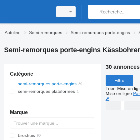
Autoline
Semi-remorques
Semi-remorques porte-engins
Semi-remorques porte-engins Kässbohre
30 annonces
Catégorie
Filtre
semi-remorques porte-engins
Trier
:
Mise en lig
semi-remorques plateformes
Mise en ligne
Par
⬈
Marque
Broshuis
S44315CHC
PS
SFCL
S-series
KIS