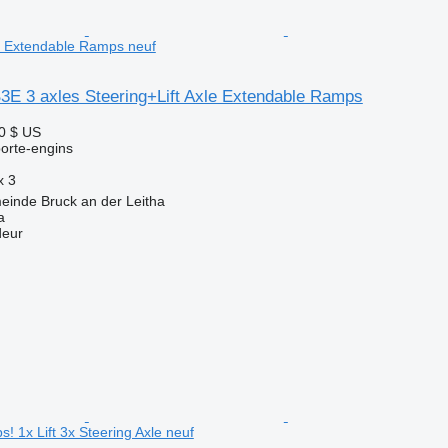
le Extendable Ramps neuf
3E 3 axles Steering+Lift Axle Extendable Ramps
0 $ US
orte-engins
x
3
einde Bruck an der Leitha
a
deur
 1x Lift 3x Steering Axle neuf