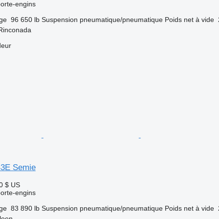
orte-engins
rge
96 650 lb
Suspension
pneumatique/pneumatique
Poids net à vide
Rinconada
deur
B3E Semie
0 $ US
orte-engins
rge
83 890 lb
Suspension
pneumatique/pneumatique
Poids net à vide
leen