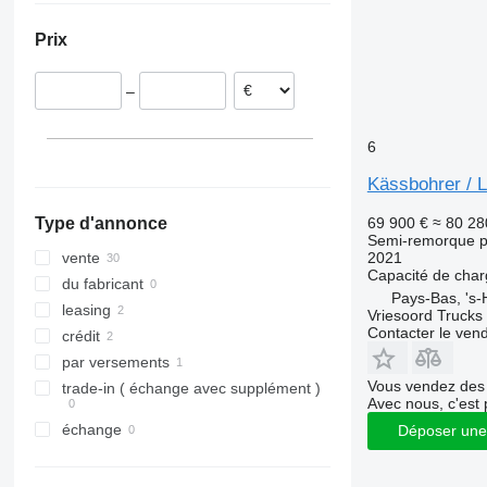
Hongrie
Prix
République tchèque
Pologne
–
Lituanie
Autriche
6
Estonie
tout afficher
Kässbohrer /
69 900 €
≈ 80 28
Type d'annonce
Semi-remorque p
2021
vente
Capacité de cha
du fabricant
Pays-Bas, 's
leasing
Vriesoord Trucks 
Contacter le ven
crédit
par versements
Vous vendez des 
trade-in ( échange avec supplément )
Avec nous, c'est 
échange
Déposer une