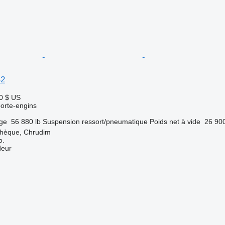
B2
0 $ US
orte-engins
rge
56 880 lb
Suspension
ressort/pneumatique
Poids net à vide
26 900
chèque, Chrudim
o.
deur