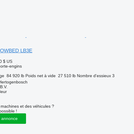
 LOWBED LB3E
0 $ US
orte-engins
rge
84 920 lb
Poids net à vide
27 510 lb
Nombre d'essieux
3
-Hertogenbosch
B.V.
deur
machines et des véhicules ?
possible !
 annonce