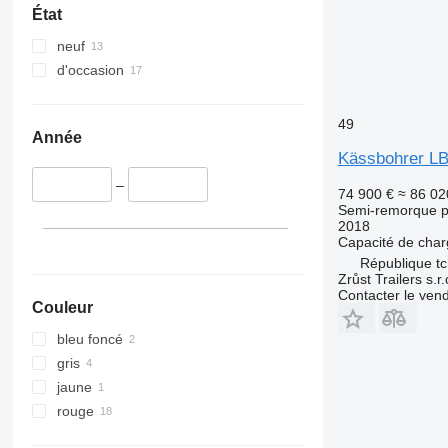
État
neuf
d'occasion
49
Année
Kässbohrer L
–
74 900 €
≈ 86 02
Semi-remorque p
2018
Capacité de cha
République t
Zrůst Trailers s.r.
Contacter le ven
Couleur
bleu foncé
gris
jaune
rouge