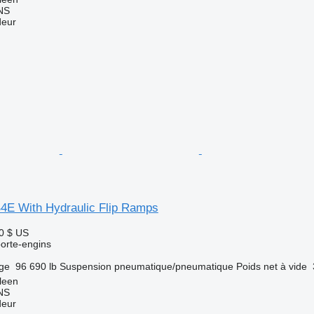
NS
deur
4E With Hydraulic Flip Ramps
0 $ US
orte-engins
rge
96 690 lb
Suspension
pneumatique/pneumatique
Poids net à vide
leen
NS
deur