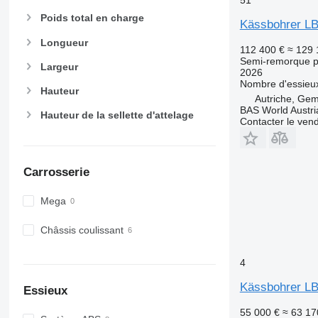
Poids total en charge
Kässbohrer LB4
Longueur
112 400 €
≈ 129 
Semi-remorque p
Largeur
2026
Nombre d'essieu
Hauteur
Autriche, Gem
BAS World Austri
Hauteur de la sellette d'attelage
Contacter le ven
Carrosserie
Mega
Châssis coulissant
4
Kässbohrer L
Essieux
55 000 €
≈ 63 17