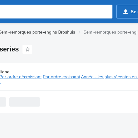
Se 
Semi-remorques porte-engins Broshuis
Semi-remorques porte-engin
series
ligne
s:
Semi-remorques porte-engins Broshuis 5 series
Par ordre décroissant
Par ordre croissant
Année - les plus récentes en
⬈