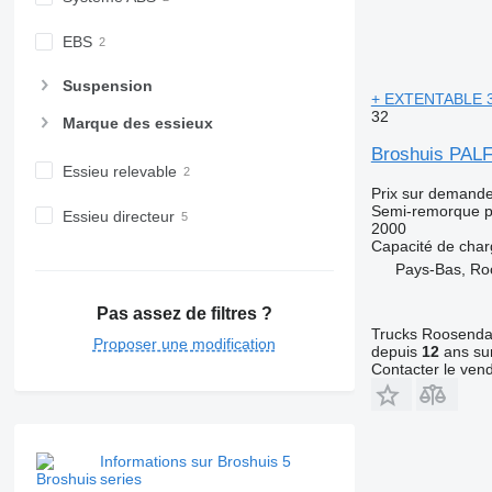
EBS
Suspension
+ EXTENTABLE 
32
Marque des essieux
Broshuis PA
Essieu relevable
Prix sur demand
Semi-remorque p
Essieu directeur
2000
Capacité de cha
Pays-Bas, Ro
Pas assez de filtres ?
Trucks Roosendaa
Proposer une modification
depuis
12
ans sur
Contacter le ven
Informations sur Broshuis 5
series