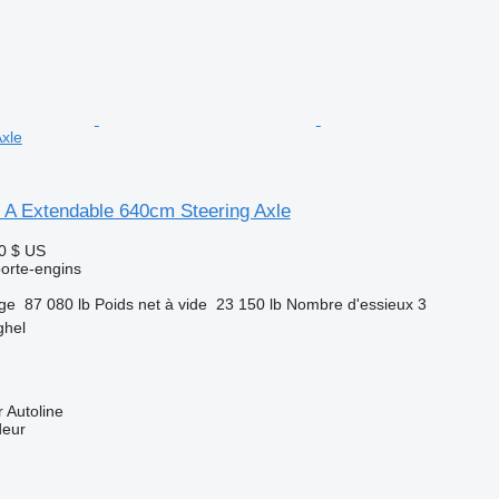
xle
 A Extendable 640cm Steering Axle
0 $ US
orte-engins
rge
87 080 lb
Poids net à vide
23 150 lb
Nombre d'essieux
3
ghel
 Autoline
deur