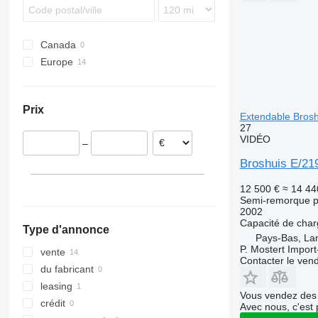
Canada
Europe
Pays-Bas
Allemagne
Prix
Pologne
Extendable Bros
27
Lettonie
VIDÉO
–
Broshuis E/21
12 500 €
≈ 14 44
Semi-remorque p
2002
Capacité de cha
Type d'annonce
Pays-Bas, L
P. Mostert Import
vente
Contacter le ven
du fabricant
leasing
Vous vendez des 
crédit
Avec nous, c'est 