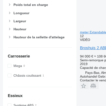
Poids total en charge
Longueur
Largeur
Hauteur
meter Extandable
12
Hauteur de la sellette d'attelage
VIDÉO
Broshuis 2 AB
Carrosserie
94 000 €
≈ 108 6
Semi-remorque p
2019
Mega
Capacité de cha
Pays-Bas, Al
Châssis coulissant
Autohandel Gebr.
Contacter le ven
Essieux
Système ABS