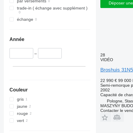
par versements
Déposer une
trade-in ( échange avec supplément )
échange
Année
–
28
VIDÉO
Broshuis 31N5
22 990 €
99 000
Semi-remorque p
Couleur
2002
Capacité de cha
gris
Pologne, Sta
MASZYNY BUD
jaune
Contacter le ven
rouge
vert