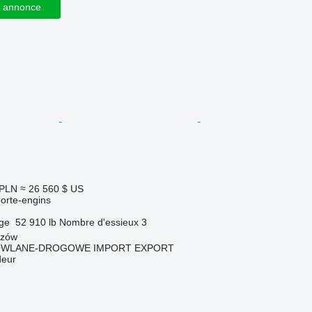
 annonce
 PLN
≈ 26 560 $ US
orte-engins
rge
52 910 lb
Nombre d'essieux
3
szów
OWLANE-DROGOWE IMPORT EXPORT
deur