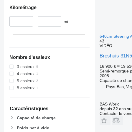
Kilométrage
–
mi
640cm Steering A
43
VIDÉO
Broshuis 31N5
Nombre d'essieux
16 900 €
≈ 19 53
3 essieux
Semi-remorque p
4 essieux
2008
Capacité de cha
5 essieux
Pays-Bas, Ve
8 essieux
BAS World
Caractéristiques
depuis
22
ans sur
Contacter le ven
Capacité de charge
Poids net à vide