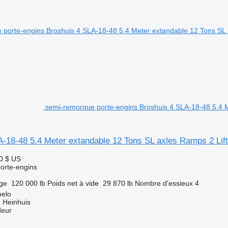
semi-remorque porte-engins Broshuis 4 SLA-18-48 5.4 M
A-18-48 5.4 Meter extandable 12 Tons SL axles Ramps 2 Lif
0 $ US
orte-engins
rge
120 000 lb
Poids net à vide
29 870 lb
Nombre d'essieux
4
melo
 Heinhuis
deur