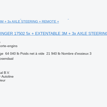
3M + 3x AXLE STEERING + REMOTE +
LFINGER 17502 5x + EXTENTABLE 3M + 3x AXLE STEERI
e
orte-engins
rge
64 040 lb
Poids net à vide
21 940 lb
Nombre d'essieux
3
osendaal
l B.V.
 Autoline
deur