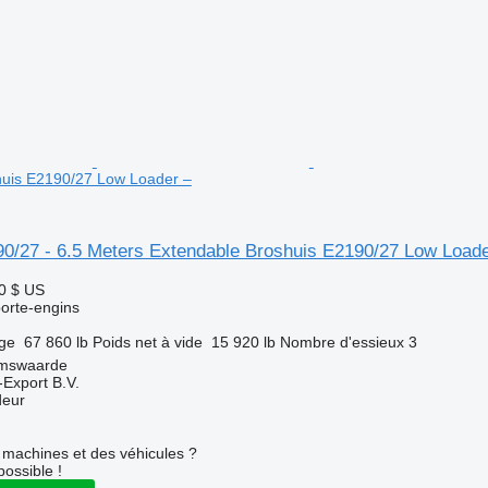
huis E2190/27 Low Loader –
90/27 - 6.5 Meters Extendable Broshuis E2190/27 Low Loade
0 $ US
orte-engins
rge
67 860 lb
Poids net à vide
15 920 lb
Nombre d'essieux
3
amswaarde
-Export B.V.
deur
machines et des véhicules ?
possible !