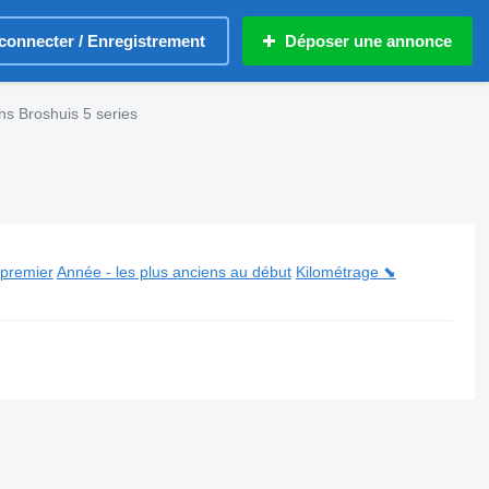
connecter / Enregistrement
Déposer une annonce
s Broshuis 5 series
 premier
Année - les plus anciens au début
Kilométrage ⬊