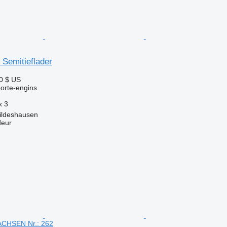
 Semitieflader
0 $ US
orte-engins
x
3
ildeshausen
deur
CHSEN Nr.: 262