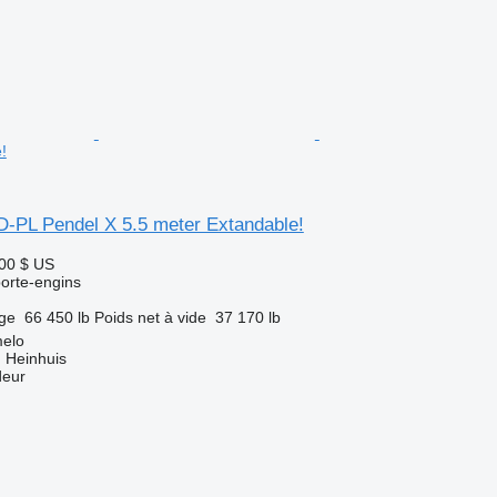
!
D-PL Pendel X 5.5 meter Extandable!
00 $ US
orte-engins
rge
66 450 lb
Poids net à vide
37 170 lb
melo
 Heinhuis
deur