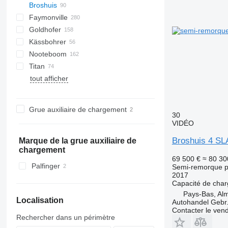
Broshuis
S44315CHC
PS
SFCL
S-series
KIS
Faymonville
NN
2 series
BPDO
SG
P-series
19
Goldhofer
3 series
37
MAX
DTS
Oplegger
2 ABD
Kässbohrer
4 series
Multi
SDS
SPZ
NTG
SDS-H
99981
TO
S-series
D-series
GTS
SD
3 ABD
Nooteboom
5 series
SPZ
SZS
STN
STTM3N
S-series
LB
O-3
MAX100
MAC
MPG
T-series
3 AOU
4 AOU
Titan
6 series
STBZ
STPA
SLA
MTS
EURO
SXD
NPL
C70
Kaiser
EuroCompact
S-series
TCH
4.SOU
5 AOU
tout afficher
E series
STN
STZ
MCO
STB
GL
SP
SBT
SZ
S 327
NJ
OZ
STZ
THP
OSD
GMO
E 2130
TU
OSDS
E 2190
Grue auxiliaire de chargement
OVB
30
VIDÉO
Broshuis 4 SL
Marque de la grue auxiliaire de
chargement
69 500 €
≈ 80 30
Palfinger
Semi-remorque p
2017
Capacité de cha
Pays-Bas, Al
Localisation
Autohandel Gebr.
Contacter le ven
Rechercher dans un périmètre