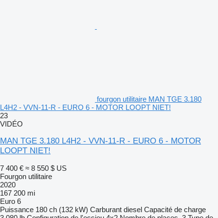
fourgon utilitaire MAN TGE 3.180
L4H2 - VVN-11-R - EURO 6 - MOTOR LOOPT NIET!
23
VIDÉO
MAN TGE 3.180 L4H2 - VVN-11-R - EURO 6 - MOTOR
LOOPT NIET!
7 400 €
≈ 8 550 $ US
Fourgon utilitaire
2020
167 200 mi
Euro 6
Puissance
180 ch (132 kW)
Carburant
diesel
Capacité de charge
3 080 lb
Configuration de l'essieu
4x2
Nombre de places
3
Type de