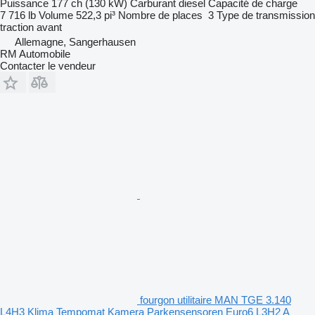
Puissance
177 ch (130 kW)
Carburant
diesel
Capacité de charge
7 716 lb
Volume
522,3 pi³
Nombre de places
3
Type de transmission
traction avant
Allemagne, Sangerhausen
RM Automobile
Contacter le vendeur
fourgon utilitaire MAN TGE 3.140
L4H3 Klima Tempomat Kamera Parkensensoren Euro6 L3H2 A