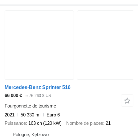
Mercedes-Benz Sprinter 516
66 000 €
≈ 76 260 $ US
Fourgonnette de tourisme
2021
50 330 mi
Euro 6
Puissance
163 ch (120 kW)
Nombre de places
21
Pologne, Kębłowo