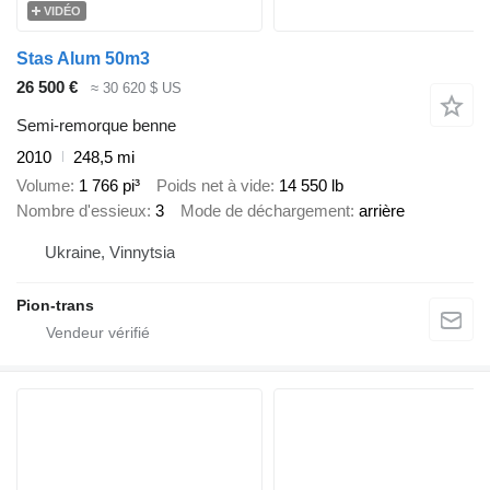
VIDÉO
Stas Alum 50m3
26 500 €
≈ 30 620 $ US
Semi-remorque benne
2010
248,5 mi
Volume
1 766 pi³
Poids net à vide
14 550 lb
Nombre d'essieux
3
Mode de déchargement
arrière
Ukraine, Vinnytsia
Pion-trans