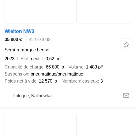
Wielton NW3
35 900 €
≈ 41 480 $ US
Semi-remorque benne
2023
État
neuf
0,62 mi
Capacité de charge
66 800 lb
Volume
1 483 pi³
Suspension
pneumatique/pneumatique
Poids net à vide
12 570 lb
Nombre d'essieux
3
Pologne, Kalinówka