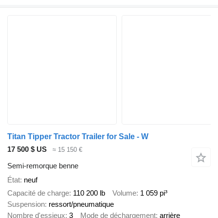
Titan Tipper Tractor Trailer for Sale - W
17 500 $ US
≈ 15 150 €
Semi-remorque benne
État
neuf
Capacité de charge
110 200 lb
Volume
1 059 pi³
Suspension
ressort/pneumatique
Nombre d'essieux
3
Mode de déchargement
arrière