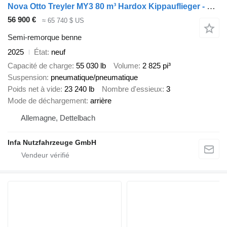
Nova Otto Treyler MY3 80 m³ Hardox Kippauflieger - neu - on stock - S
56 900 €
≈ 65 740 $ US
Semi-remorque benne
2025
État
neuf
Capacité de charge
55 030 lb
Volume
2 825 pi³
Suspension
pneumatique/pneumatique
Poids net à vide
23 240 lb
Nombre d'essieux
3
Mode de déchargement
arrière
Allemagne, Dettelbach
Infa Nutzfahrzeuge GmbH