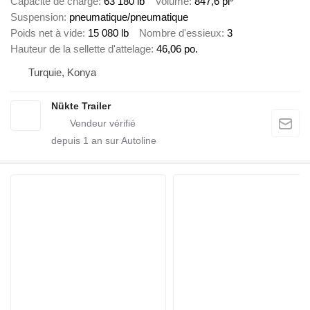
Capacité de charge
63 180 lb
Volume
847,6 pi³
Suspension
pneumatique/pneumatique
Poids net à vide
15 080 lb
Nombre d'essieux
3
Hauteur de la sellette d'attelage
46,06 po.
Turquie, Konya
Nükte Trailer
depuis
1
an sur Autoline