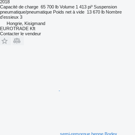
2018
Capacité de charge
65 700 lb
Volume
1 413 pi³
Suspension
pneumatique/pneumatique
Poids net à vide
13 670 lb
Nombre
d'essieux
3
Hongrie, Kisigmand
EUROTRADE Kft
Contacter le vendeur
semi-remorque benne Bodex