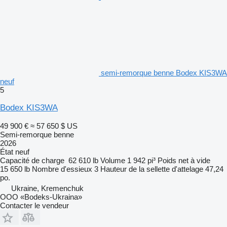
semi-remorque benne Bodex KIS3WA
neuf
5
Bodex KIS3WA
49 900 €
≈ 57 650 $ US
Semi-remorque benne
2026
État
neuf
Capacité de charge
62 610 lb
Volume
1 942 pi³
Poids net à vide
15 650 lb
Nombre d'essieux
3
Hauteur de la sellette d'attelage
47,24
po.
Ukraine, Kremenchuk
OOO «Bodeks-Ukraina»
Contacter le vendeur