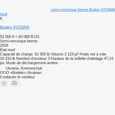
semi-remorque benne Bodex KIS3WA
neuf
6
Bodex KIS3WA
52 000 €
≈ 60 080 $ US
Semi-remorque benne
2026
État
neuf
Capacité de charge
61 950 lb
Volume
2 119 pi³
Poids net à vide
16 310 lb
Nombre d'essieux
3
Hauteur de la sellette d'attelage
47,24
po.
Mode de déchargement
arrière
Ukraine, Kremenchuk
OOO «Bodeks-Ukraina»
Contacter le vendeur