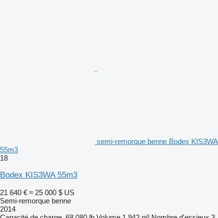
semi-remorque benne Bodex KIS3WA
55m3
18
Bodex KIS3WA 55m3
21 640 €
≈ 25 000 $ US
Semi-remorque benne
2014
Capacité de charge
68 080 lb
Volume
1 942 pi³
Nombre d'essieux
3