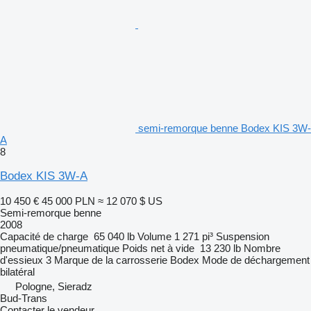
semi-remorque benne Bodex KIS 3W-
A
8
Bodex KIS 3W-A
10 450 €
45 000 PLN
≈ 12 070 $ US
Semi-remorque benne
2008
Capacité de charge
65 040 lb
Volume
1 271 pi³
Suspension
pneumatique/pneumatique
Poids net à vide
13 230 lb
Nombre
d'essieux
3
Marque de la carrosserie
Bodex
Mode de déchargement
bilatéral
Pologne, Sieradz
Bud-Trans
Contacter le vendeur