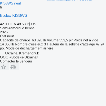
KIS3WS neuf
6
Bodex KIS3WS
42 000 €
≈ 48 530 $ US
Semi-remorque benne
2026
État
neuf
Capacité de charge
63 320 lb
Volume
953,5 pi³
Poids net à vide
14 950 lb
Nombre d'essieux
3
Hauteur de la sellette d'attelage
47,24
po.
Mode de déchargement
arrière
Ukraine, Kremenchuk
OOO «Bodeks-Ukraina»
Contacter le vendeur