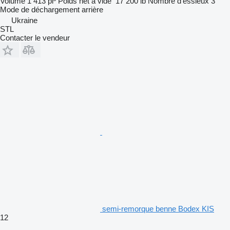
Volume
1 413 pi³
Poids net à vide
17 200 lb
Nombre d'essieux
3
Mode de déchargement
arrière
Ukraine
STL
Contacter le vendeur
semi-remorque benne Bodex KIS
12