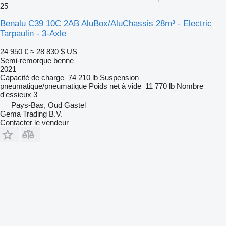
25
Benalu C39 10C 2AB AluBox/AluChassis 28m³ - Electric
Tarpaulin - 3-Axle
24 950 €
≈ 28 830 $ US
Semi-remorque benne
2021
Capacité de charge
74 210 lb
Suspension
pneumatique/pneumatique
Poids net à vide
11 770 lb
Nombre
d'essieux
3
Pays-Bas, Oud Gastel
Gema Trading B.V.
Contacter le vendeur