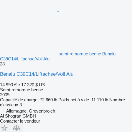
semi-remorque benne Benalu
C39C14/Liftachse/Voll Alu
28
Benalu C39C14/Liftachse/Voll Alu
14 990 €
≈ 17 320 $ US
Semi-remorque benne
2009
Capacité de charge
72 660 lb
Poids net à vide
11 110 lb
Nombre
d'essieux
3
Allemagne, Grevenbroich
Al Shogran GMBH
Contacter le vendeur