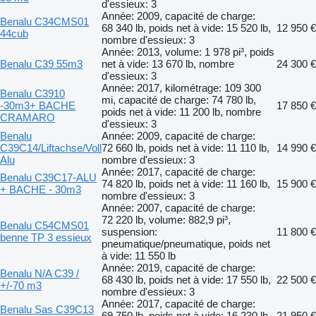
d'essieux: 3
Année: 2009, capacité de charge:
Benalu C34CMS01
68 340 lb, poids net à vide: 15 520 lb,
12 950 €
44cub
nombre d'essieux: 3
Année: 2013, volume: 1 978 pi³, poids
Benalu C39 55m3
net à vide: 13 670 lb, nombre
24 300 €
d'essieux: 3
Année: 2017, kilométrage: 109 300
Benalu C3910
mi, capacité de charge: 74 780 lb,
-30m3+ BACHE
17 850 €
poids net à vide: 11 200 lb, nombre
CRAMARO
d'essieux: 3
Benalu
Année: 2009, capacité de charge:
C39C14/Liftachse/Voll
72 660 lb, poids net à vide: 11 110 lb,
14 990 €
Alu
nombre d'essieux: 3
Année: 2017, capacité de charge:
Benalu C39C17-ALU
74 820 lb, poids net à vide: 11 160 lb,
15 900 €
+ BACHE - 30m3
nombre d'essieux: 3
Année: 2007, capacité de charge:
72 220 lb, volume: 882,9 pi³,
Benalu C54CMS01
suspension:
11 800 €
benne TP 3 essieux
pneumatique/pneumatique, poids net
à vide: 11 550 lb
Année: 2019, capacité de charge:
Benalu N/A C39 /
68 430 lb, poids net à vide: 17 550 lb,
22 500 €
+/-70 m3
nombre d'essieux: 3
Année: 2017, capacité de charge:
Benalu Sas C39C13
69 750 lb, poids net à vide: 16 230 lb,
21 950 €