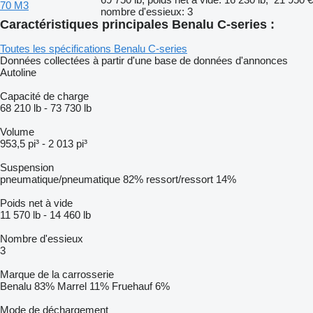
70 M3
nombre d'essieux: 3
Caractéristiques principales Benalu C-series :
Toutes les spécifications Benalu C-series
Données collectées à partir d'une base de données d'annonces
Autoline
Capacité de charge
68 210 lb
-
73 730 lb
Volume
953,5 pi³
-
2 013 pi³
Suspension
pneumatique/pneumatique
82%
ressort/ressort
14%
Poids net à vide
11 570 lb
-
14 460 lb
Nombre d'essieux
3
Marque de la carrosserie
Benalu
83%
Marrel
11%
Fruehauf
6%
Mode de déchargement