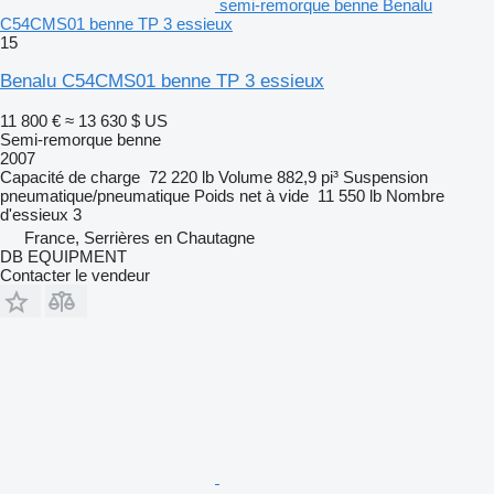
semi-remorque benne Benalu
C54CMS01 benne TP 3 essieux
15
Benalu C54CMS01 benne TP 3 essieux
11 800 €
≈ 13 630 $ US
Semi-remorque benne
2007
Capacité de charge
72 220 lb
Volume
882,9 pi³
Suspension
pneumatique/pneumatique
Poids net à vide
11 550 lb
Nombre
d'essieux
3
France, Serrières en Chautagne
DB EQUIPMENT
Contacter le vendeur