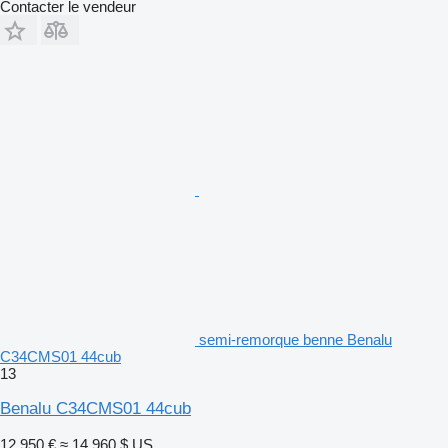
Contacter le vendeur
semi-remorque benne Benalu
C34CMS01 44cub
13
Benalu C34CMS01 44cub
12 950 €
≈ 14 960 $ US