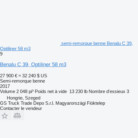
semi-remorque benne Benalu C 39,
Optiliner 58 m3
9
Benalu C 39, Optiliner 58 m3
27 900 €
≈ 32 240 $ US
Semi-remorque benne
2017
Volume
2 048 pi³
Poids net à vide
13 230 lb
Nombre d'essieux
3
Hongrie, Szeged
GS Truck Trade Depo S.r.l. Magyarországi Fióktelep
Contacter le vendeur