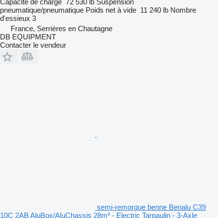
Capacité de charge
72 530 lb
Suspension
pneumatique/pneumatique
Poids net à vide
11 240 lb
Nombre
d'essieux
3
France, Serrières en Chautagne
DB EQUIPMENT
Contacter le vendeur
semi-remorque benne Benalu C39
10C 2AB AluBox/AluChassis 28m³ - Electric Tarpaulin - 3-Axle