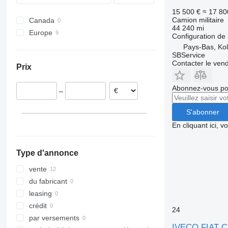
15 500 €
≈ 17 80
Camion militaire
Canada
44 240 mi
Europe
Configuration de 
Pays-Bas
Pays-Bas, Ko
SBService
Italie
Contacter le ven
Prix
Pologne
Lituanie
Abonnez-vous pou
–
S'abonner
En cliquant ici, 
Type d'annonce
vente
du fabricant
leasing
crédit
24
par versements
IVECO FIAT C