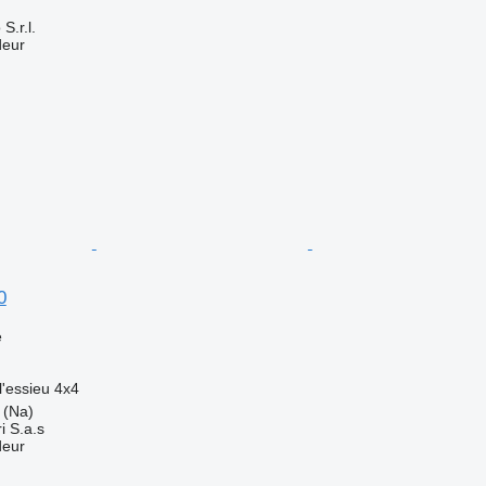
S.r.l.
deur
0
e
l'essieu
4x4
a (Na)
i S.a.s
deur