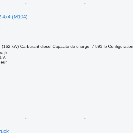
 4x4 (M104)
e
h (162 kW)
Carburant
diesel
Capacité de charge
7 893 lb
Configuration
aijk
.V.
deur
ruck