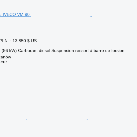
 PLN
≈ 13 850 $ US
 (86 kW)
Carburant
diesel
Suspension
ressort à barre de torsion
zanów
deur