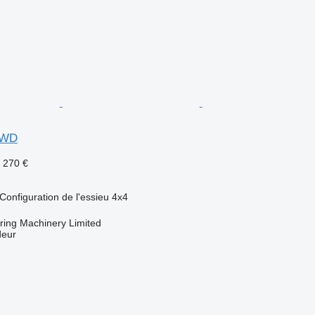
4WD
 270 €
Configuration de l'essieu
4x4
ing Machinery Limited
deur