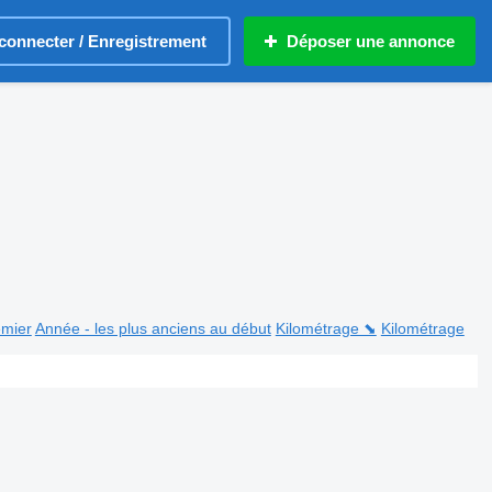
connecter / Enregistrement
Déposer une annonce
emier
Année - les plus anciens au début
Kilométrage ⬊
Kilométrage