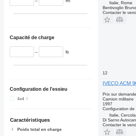
–
mi
Italie, Rome
Bentivoglio Bruno 
Contacter le ven
Capacité de charge
–
lb
12
IVECO ACM 9
Configuration de l'essieu
Prix sur demand
4x4
Camion militaire
1997
Configuration de 
Italie, Cercol
Caractéristiques
Di Sarno Autocarr
Contacter le ven
Poids total en charge