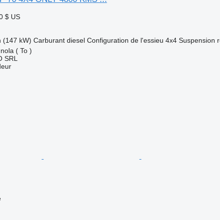
0 $ US
h (147 kW)
Carburant
diesel
Configuration de l'essieu
4x4
Suspension
r
nola ( To )
O SRL
deur
e