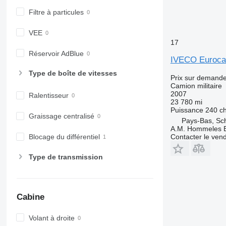
Filtre à particules
VEE
17
Réservoir AdBlue
IVECO Euroca
Type de boîte de vitesses
Prix sur demand
Camion militaire
2007
Ralentisseur
23 780 mi
Puissance
240 c
Graissage centralisé
Pays-Bas, Sch
A.M. Hommeles B
Contacter le ven
Blocage du différentiel
Type de transmission
Cabine
Volant à droite