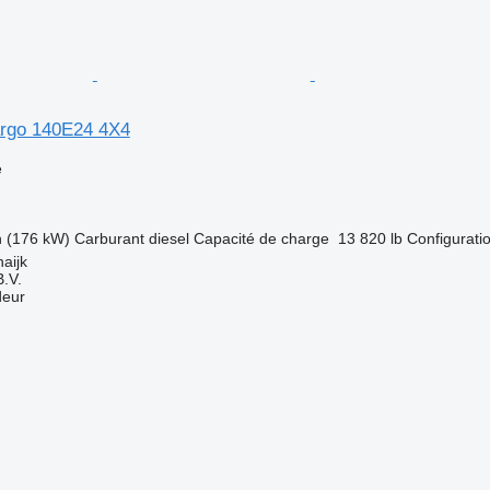
rgo 140E24 4X4
e
h (176 kW)
Carburant
diesel
Capacité de charge
13 820 lb
Configuratio
aijk
.V.
deur