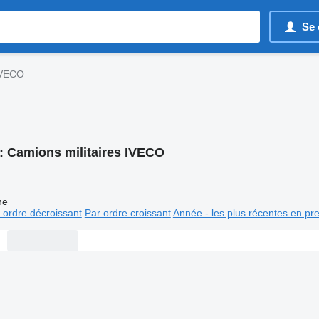
Se 
 IVECO
:
Camions militaires IVECO
ne
 ordre décroissant
Par ordre croissant
Année - les plus récentes en pr