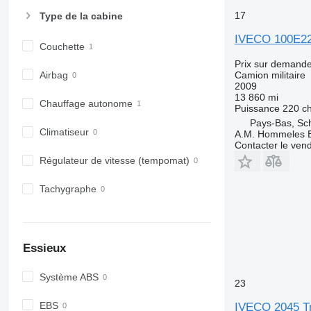
17
Type de la cabine
IVECO 100E22
Couchette
Prix sur demand
Camion militaire
Airbag
2009
13 860 mi
Chauffage autonome
Puissance
220 c
Pays-Bas, Sch
Climatiseur
A.M. Hommeles B
Contacter le ven
Régulateur de vitesse (tempomat)
Tachygraphe
Essieux
Système ABS
23
EBS
IVECO 2045 T