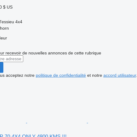
0 $ US
l'essieu
4x4
lhorn
deur
r recevoir de nouvelles annonces de cette rubrique
vous acceptez notre
politique de confidentialité
et notre
accord utilisateur
P 70 4X4 ONLY 4800 KMS !!!