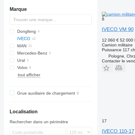
Marque
8
IVECO VM 90
Dongfeng
HD
WC
IVECO
12 060 €
52 000
Camion militaire
MAN
EuroCargo
Puissance
117 ch
Mercedes-Benz
KAT
EuroCargo 140
Pologne, Chr
Ural
Axor
1491
813
Contacter le ven
Volvo
Unimog
815
375
tout afficher
C
157
N-series
Grue auxiliaire de chargement
Localisation
17
Rechercher dans un périmètre
IVECO 110-17