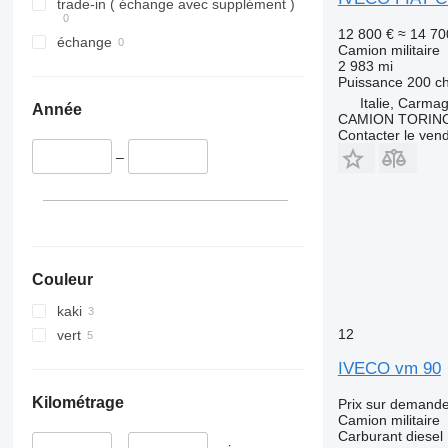
trade-in ( échange avec supplément )
12 800 €
≈ 14 70
échange
Camion militaire
2 983 mi
Puissance
200 c
Italie, Carmag
Année
CAMION TORIN
Contacter le ven
–
Couleur
kaki
12
vert
IVECO vm 90
Kilométrage
Prix sur demand
Camion militaire
Carburant
diesel