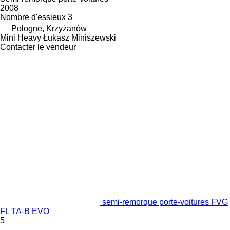
2008
Nombre d'essieux
3
Pologne, Krzyżanów
Mini Heavy Łukasz Miniszewski
Contacter le vendeur
semi-remorque porte-voitures FVG
FL TA-B EVO
5