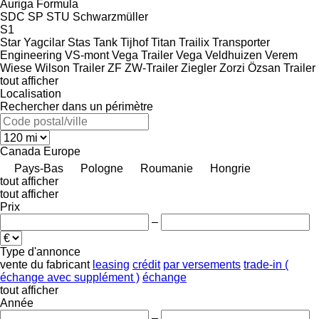
Auriga
Formula
SDC
SP
STU
Schwarzmüller
S1
Star Yagcilar
Stas
Tank
Tijhof
Titan
Trailix
Transporter
Engineering
VS-mont
Vega Trailer
Vega
Veldhuizen
Verem
Wiese
Wilson Trailer
ZF
ZW-Trailer
Ziegler
Zorzi
Özsan Trailer
tout afficher
Localisation
Rechercher dans un périmètre
Canada
Europe
Pays-Bas
Pologne
Roumanie
Hongrie
tout afficher
tout afficher
Prix
–
Type d'annonce
vente
du fabricant
leasing
crédit
par versements
trade-in (
échange avec supplément )
échange
tout afficher
Année
–