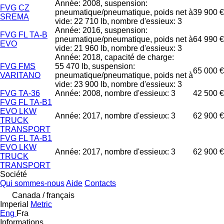
Année: 2008, suspension:
FVG CZ
pneumatique/pneumatique, poids net à
39 900 €
SREMA
vide: 22 710 lb, nombre d'essieux: 3
Année: 2016, suspension:
FVG FL TA-B
pneumatique/pneumatique, poids net à
64 990 €
EVO
vide: 21 960 lb, nombre d'essieux: 3
Année: 2018, capacité de charge:
FVG FMS
55 470 lb, suspension:
65 000 €
VARITANO
pneumatique/pneumatique, poids net à
vide: 23 900 lb, nombre d'essieux: 3
FVG TA-36
Année: 2008, nombre d'essieux: 3
42 500 €
FVG FL TA-B1
EVO LKW
Année: 2017, nombre d'essieux: 3
62 900 €
TRUCK
TRANSPORT
FVG FL TA-B1
EVO LKW
Année: 2017, nombre d'essieux: 3
62 900 €
TRUCK
TRANSPORT
Société
Qui sommes-nous
Aide
Contacts
Canada / français
Imperial
Metric
Eng
Fra
Informations