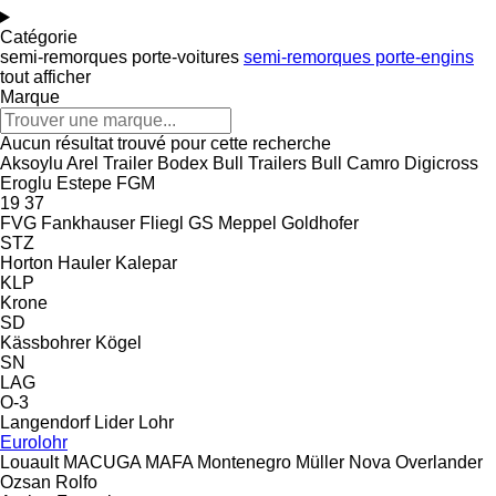
Catégorie
semi-remorques porte-voitures
semi-remorques porte-engins
tout afficher
Marque
Aucun résultat trouvé pour cette recherche
Aksoylu
Arel Trailer
Bodex
Bull Trailers
Bull
Camro
Digicross
Eroglu
Estepe
FGM
19
37
FVG
Fankhauser
Fliegl
GS Meppel
Goldhofer
STZ
Horton Hauler
Kalepar
KLP
Krone
SD
Kässbohrer
Kögel
SN
LAG
O-3
Langendorf
Lider
Lohr
Eurolohr
Louault
MACUGA
MAFA
Montenegro
Müller
Nova
Overlander
Ozsan
Rolfo