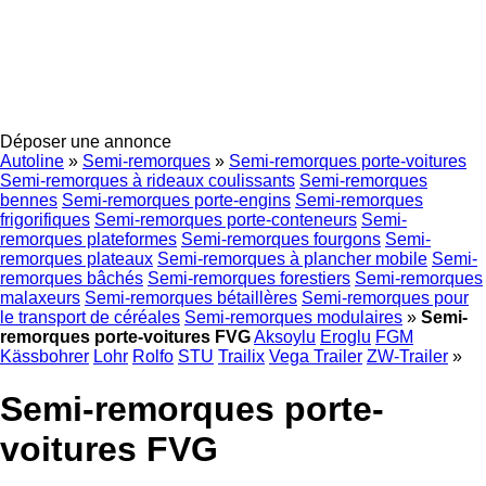
Déposer une annonce
Autoline
»
Semi-remorques
»
Semi-remorques porte-voitures
Semi-remorques à rideaux coulissants
Semi-remorques
bennes
Semi-remorques porte-engins
Semi-remorques
frigorifiques
Semi-remorques porte-conteneurs
Semi-
remorques plateformes
Semi-remorques fourgons
Semi-
remorques plateaux
Semi-remorques à plancher mobile
Semi-
remorques bâchés
Semi-remorques forestiers
Semi-remorques
malaxeurs
Semi-remorques bétaillères
Semi-remorques pour
le transport de céréales
Semi-remorques modulaires
»
Semi-
remorques porte-voitures FVG
Aksoylu
Eroglu
FGM
Kässbohrer
Lohr
Rolfo
STU
Trailix
Vega Trailer
ZW-Trailer
»
Semi-remorques porte-
voitures FVG