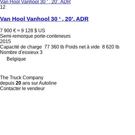
Van Hool Vanhool 30 ‘ , 20’. ADR
12
Van Hool Vanhool 30 ‘ , 20’. ADR
7 900 €
≈ 9 128 $ US
Semi-remorque porte-conteneurs
2015
Capacité de charge
77 360 lb
Poids net à vide
8 620 lb
Nombre d'essieux
3
Belgique
The Truck Company
depuis
20
ans sur Autoline
Contacter le vendeur