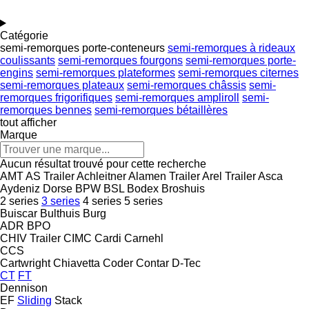
Catégorie
semi-remorques porte-conteneurs
semi-remorques à rideaux
coulissants
semi-remorques fourgons
semi-remorques porte-
engins
semi-remorques plateformes
semi-remorques citernes
semi-remorques plateaux
semi-remorques châssis
semi-
remorques frigorifiques
semi-remorques ampliroll
semi-
remorques bennes
semi-remorques bétaillères
tout afficher
Marque
Aucun résultat trouvé pour cette recherche
AMT
AS Trailer
Achleitner
Alamen Trailer
Arel Trailer
Asca
Aydeniz Dorse
BPW
BSL
Bodex
Broshuis
2 series
3 series
4 series
5 series
Buiscar
Bulthuis
Burg
ADR
BPO
CHIV Trailer
CIMC
Cardi
Carnehl
CCS
Cartwright
Chiavetta
Coder
Contar
D-Tec
CT
FT
Dennison
EF
Sliding
Stack