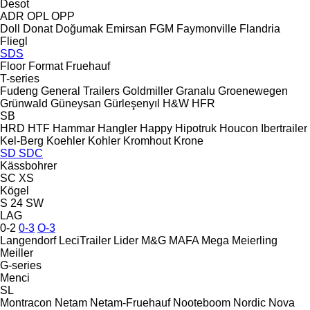
Desot
ADR
OPL
OPP
Doll
Donat
Doğumak
Emirsan
FGM
Faymonville
Flandria
Fliegl
SDS
Floor
Format
Fruehauf
T-series
Fudeng
General Trailers
Goldmiller
Granalu
Groenewegen
Grünwald
Güneysan
Gürleşenyıl
H&W
HFR
SB
HRD
HTF
Hammar
Hangler
Happy
Hipotruk
Houcon
Ibertrailer
Kel-Berg
Koehler
Kohler
Kromhout
Krone
SD
SDC
Kässbohrer
SC
XS
Kögel
S 24
SW
LAG
0-2
0-3
O-3
Langendorf
LeciTrailer
Lider
M&G
MAFA
Mega
Meierling
Meiller
G-series
Menci
SL
Montracon
Netam
Netam-Fruehauf
Nooteboom
Nordic
Nova