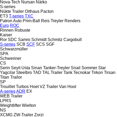
Nova-Tech
Nursan
Närko
S-series
Nükte Trailer
Orthaus
Pacton
ET3
T-series
TXC
Patron Auto
Prim-Ball
Reis Treyler
Renders
Euro
ROC
Rinnen
Robuste
Kaiser
Ror
SDC
Samro
Schmidt
Schmitz Cargobull
S-series
SCB
SCF
SCS
SGF
Schwarzmüller
SPA
Schweriner
CS
Serin
Seyit Usta
Sinan Tanker-Treyler
Snail
Sommer
Star
Yagcilar
Steelbro
TAD
TAL Trailer
Tank
Tecnokar
Tirkon
Tirsan
Titan
Trailor
SP
Trouillet
Turbos Hoet
VZ Trailer
Van Hool
A-series
ADR
EX
WEB Trailer
LPRS
Weightlifter
Wielton
NS
XCMG
ZW-Trailer
Zorzi