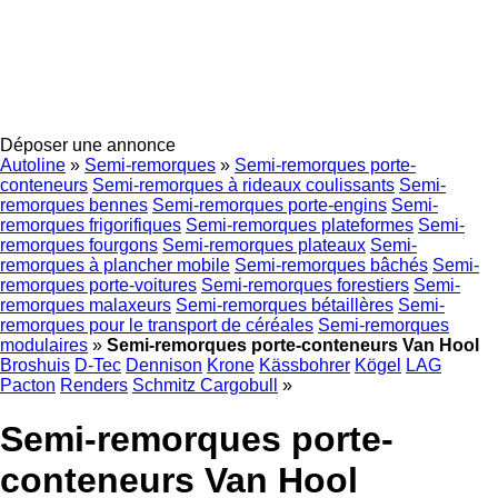
Déposer une annonce
Autoline
»
Semi-remorques
»
Semi-remorques porte-
conteneurs
Semi-remorques à rideaux coulissants
Semi-
remorques bennes
Semi-remorques porte-engins
Semi-
remorques frigorifiques
Semi-remorques plateformes
Semi-
remorques fourgons
Semi-remorques plateaux
Semi-
remorques à plancher mobile
Semi-remorques bâchés
Semi-
remorques porte-voitures
Semi-remorques forestiers
Semi-
remorques malaxeurs
Semi-remorques bétaillères
Semi-
remorques pour le transport de céréales
Semi-remorques
modulaires
»
Semi-remorques porte-conteneurs Van Hool
Broshuis
D-Tec
Dennison
Krone
Kässbohrer
Kögel
LAG
Pacton
Renders
Schmitz Cargobull
»
Semi-remorques porte-
conteneurs Van Hool