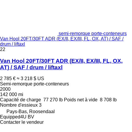
semi-remorque porte-conteneurs
Van Hool 20FT/30FT ADR (EX/II, EX/III, FL, OX, AT) / SAF /
drum / liftaxl
22
Van Hool 20FT/30FT ADR (EX/II, EX/III, FL, OX,
AT) / SAF / drum / liftaxl
2 785 €
≈ 3 218 $ US
Semi-remorque porte-conteneurs
2000
142 000 mi
Capacité de charge
77 270 lb
Poids net à vide
8 708 lb
Nombre d'essieux
3
Pays-Bas, Roosendaal
Equipped4U BV
Contacter le vendeur