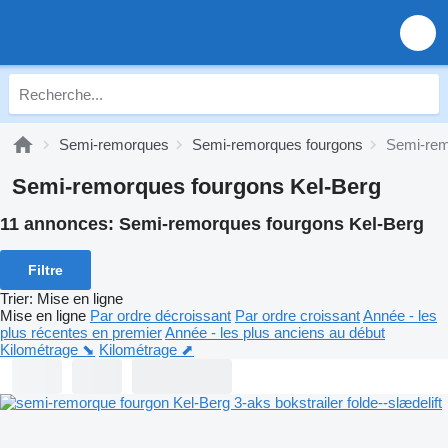
Semi-remorques
Semi-remorques fourgons
Semi-rem
Semi-remorques fourgons Kel-Berg
11 annonces:
Semi-remorques fourgons Kel-Berg
Filtre
Trier
:
Mise en ligne
Mise en ligne
Par ordre décroissant
Par ordre croissant
Année - les
plus récentes en premier
Année - les plus anciens au début
Kilométrage ⬊
Kilométrage ⬈