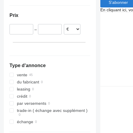
S'abonner
Allemagne
Pologne
En cliquant ici, 
Prix
Pays-Bas
Estonie
–
Roumanie
Lettonie
Type d'annonce
vente
du fabricant
leasing
crédit
par versements
trade-in ( échange avec supplément )
échange