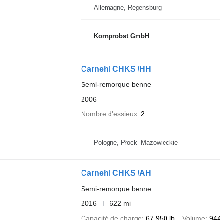
Allemagne, Regensburg
Kornprobst GmbH
Carnehl CHKS /HH
Semi-remorque benne
2006
Nombre d'essieux
2
Pologne, Płock, Mazowieckie
Carnehl CHKS /AH
Semi-remorque benne
2016
622 mi
Capacité de charge
67 950 lb
Volume
944