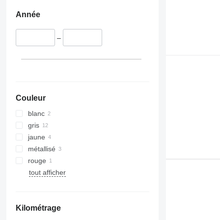
Année
–
Couleur
blanc
gris
jaune
métallisé
rouge
tout afficher
Kilométrage