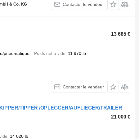
GmbH & Co. KG
Contacter le vendeur
13 685 €
e/pneumatique
Poids net à vide
11 970 lb
Contacter le vendeur
 KIPPER/TIPPER /OPLEGGER/AUFLIEGER/TRAILER
21 000 €
vide
14 020 lb