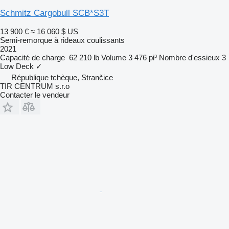
Schmitz Cargobull SCB*S3T
13 900 €
≈ 16 060 $ US
Semi-remorque à rideaux coulissants
2021
Capacité de charge
62 210 lb
Volume
3 476 pi³
Nombre d'essieux
3
Low Deck
✓
République tchèque, Strančice
TIR CENTRUM s.r.o
Contacter le vendeur