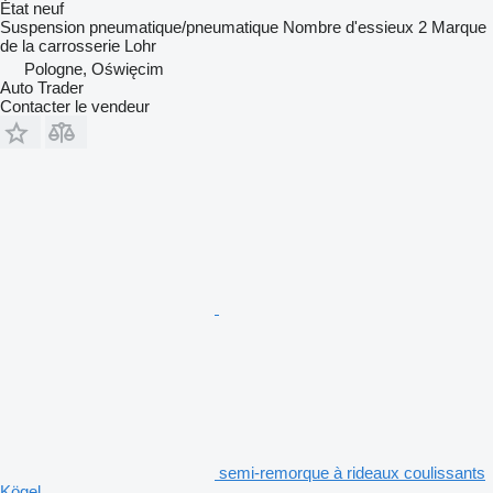
État
neuf
Suspension
pneumatique/pneumatique
Nombre d'essieux
2
Marque
de la carrosserie
Lohr
Pologne, Oświęcim
Auto Trader
Contacter le vendeur
semi-remorque à rideaux coulissants
Kögel