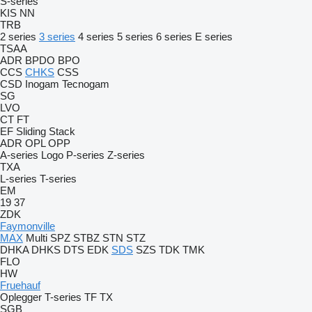
S-series
KIS
NN
TRB
2 series
3 series
4 series
5 series
6 series
E series
TSAA
ADR
BPDO
BPO
CCS
CHKS
CSS
CSD
Inogam
Tecnogam
SG
LVO
CT
FT
EF
Sliding
Stack
ADR
OPL
OPP
A-series
Logo
P-series
Z-series
TXA
L-series
T-series
EM
19
37
ZDK
Faymonville
MAX
Multi
SPZ
STBZ
STN
STZ
DHKA
DHKS
DTS
EDK
SDS
SZS
TDK
TMK
FLO
HW
Fruehauf
Oplegger
T-series
TF
TX
SGB