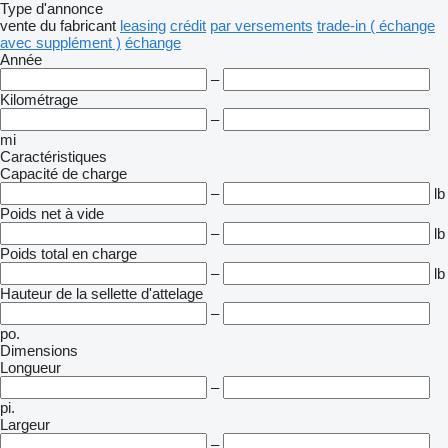
Type d'annonce
vente
du fabricant
leasing
crédit
par versements
trade-in ( échange
avec supplément )
échange
Année
–
Kilométrage
–
mi
Caractéristiques
Capacité de charge
–
lb
Poids net à vide
–
lb
Poids total en charge
–
lb
Hauteur de la sellette d'attelage
–
po.
Dimensions
Longueur
–
pi.
Largeur
–