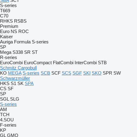
SBA
SCT
S-series
T669
C70
RHKS
RSBS
Premium
Euro
NS
ROC
Kaiser
Auriga
Formula
S-series
SP
Mega
S338
SR
ST
R-series
EuroCombi
EuroCompact
FlatCombi
InterCombi
STB
Schmitz Cargobull
KO
MEGA
S-series
SCB
SCF
SCS
SGF
SKI
SKO
SPR
SW
Schwarzmüller
HKS
S1
SK
SPA
CS
SF
SP
SGL
SLG
S-series
AM
TCH
4.SOU
F-series
KP
GL
GMO