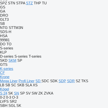
SPZ
STN
STPA
STZ
THP
TU
GS
GA
DRO
GLT3
SB
NTG
STTM3N
SDS-H
HSA
99981
DO
TO
S-series
KLP
D-series
S-series
T-series
SKD
SKM
SP
GTS
K-series
CF
Krone
Mega Liner
Profi Liner
SD
SDC
SDK
SDP
SDR
SZ
TKS
LB
SB
SC
SKB
SLA
XS
Kögel
S 24
SK
SN
SP
SV
SW
ZK
ZVKA
0-2
0-3
O-3
LVFS
SR2
SBH
SGL
SK