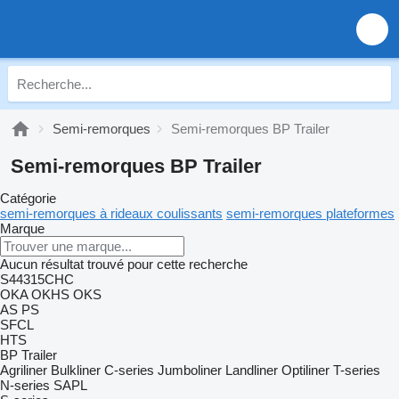
Semi-remorques
Semi-remorques BP Trailer
Semi-remorques BP Trailer
Catégorie
semi-remorques à rideaux coulissants
semi-remorques plateformes
Marque
Aucun résultat trouvé pour cette recherche
S44315CHC
OKA
OKHS
OKS
AS
PS
SFCL
HTS
BP Trailer
Agriliner
Bulkliner
C-series
Jumboliner
Landliner
Optiliner
T-series
N-series
SAPL