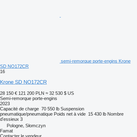
semi-remorque porte-engins Krone
SD NO172CR
16
Krone SD NO172CR
28 150 €
121 200 PLN
≈ 32 530 $ US
Semi-remorque porte-engins
2023
Capacité de charge
70 550 lb
Suspension
pneumatique/pneumatique
Poids net à vide
15 430 lb
Nombre
d'essieux
3
Pologne, Słomczyn
Famat
Contacter le vendeur