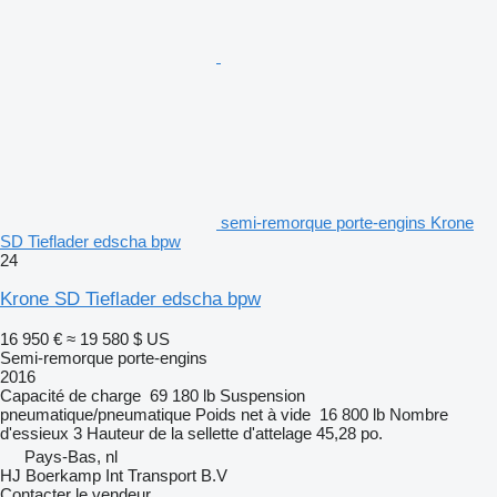
semi-remorque porte-engins Krone
SD Tieflader edscha bpw
24
Krone SD Tieflader edscha bpw
16 950 €
≈ 19 580 $ US
Semi-remorque porte-engins
2016
Capacité de charge
69 180 lb
Suspension
pneumatique/pneumatique
Poids net à vide
16 800 lb
Nombre
d'essieux
3
Hauteur de la sellette d'attelage
45,28 po.
Pays-Bas, nl
HJ Boerkamp Int Transport B.V
Contacter le vendeur