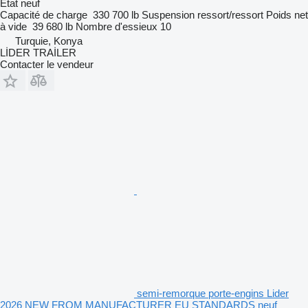
État
neuf
Capacité de charge
330 700 lb
Suspension
ressort/ressort
Poids net
à vide
39 680 lb
Nombre d'essieux
10
Turquie, Konya
LİDER TRAİLER
Contacter le vendeur
semi-remorque porte-engins Lider
2026 NEW FROM MANUFACTURER EU STANDARDS neuf