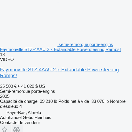
semi-remorque porte-engins
Faymonville STZ-4AAU 2 x Extandable Powersteering Ramps!
18
VIDÉO
Faymonville STZ-4AAU 2 x Extandable Powersteering
Ramps!
35 500 €
≈ 41 020 $ US
Semi-remorque porte-engins
2005
Capacité de charge
99 210 lb
Poids net à vide
33 070 lb
Nombre
d'essieux
4
Pays-Bas, Almelo
Autohandel Gebr. Heinhuis
Contacter le vendeur