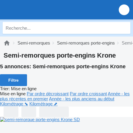
Semi-remorques
Semi-remorques porte-engins
Semi-
Semi-remorques porte-engins Krone
5 annonces:
Semi-remorques porte-engins Krone
Filtre
Trier
:
Mise en ligne
Mise en ligne
Par ordre décroissant
Par ordre croissant
Année - les
plus récentes en premier
Année - les plus anciens au début
Kilométrage ⬊
Kilométrage ⬈