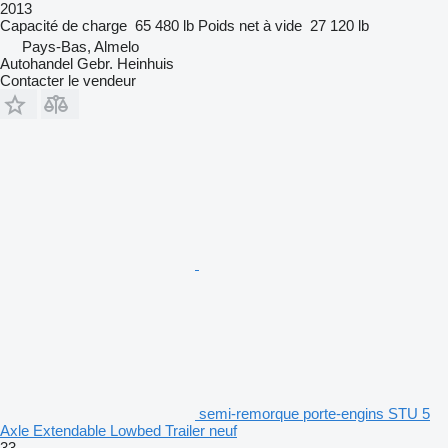
2013
Capacité de charge
65 480 lb
Poids net à vide
27 120 lb
Pays-Bas, Almelo
Autohandel Gebr. Heinhuis
Contacter le vendeur
semi-remorque porte-engins STU 5
Axle Extendable Lowbed Trailer neuf
33