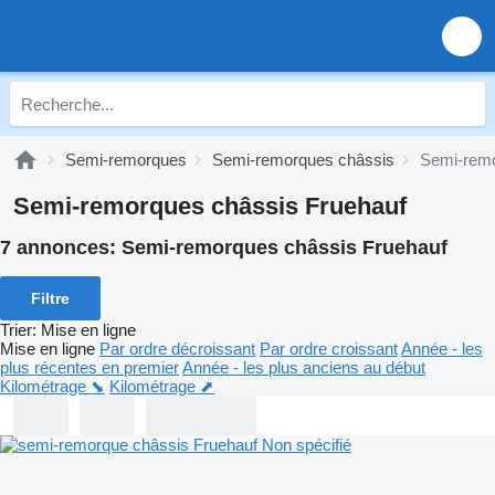
Semi-remorques
Semi-remorques châssis
Semi-remo
Semi-remorques châssis Fruehauf
7 annonces:
Semi-remorques châssis Fruehauf
Filtre
Trier
:
Mise en ligne
Mise en ligne
Par ordre décroissant
Par ordre croissant
Année - les
plus récentes en premier
Année - les plus anciens au début
Kilométrage ⬊
Kilométrage ⬈