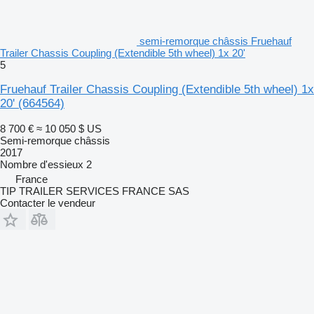
semi-remorque châssis Fruehauf
Trailer Chassis Coupling (Extendible 5th wheel) 1x 20'
5
Fruehauf Trailer Chassis Coupling (Extendible 5th wheel) 1x
20'
(664564)
8 700 €
≈ 10 050 $ US
Semi-remorque châssis
2017
Nombre d'essieux
2
France
TIP TRAILER SERVICES FRANCE SAS
Contacter le vendeur