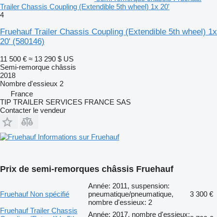
Trailer Chassis Coupling (Extendible 5th wheel) 1x 20'
4
Fruehauf Trailer Chassis Coupling (Extendible 5th wheel) 1x
20'
(580146)
11 500 €
≈ 13 290 $ US
Semi-remorque châssis
2018
Nombre d'essieux
2
France
TIP TRAILER SERVICES FRANCE SAS
Contacter le vendeur
Informations sur Fruehauf
Prix de semi-remorques châssis Fruehauf
Année: 2011, suspension:
Fruehauf Non spécifié
pneumatique/pneumatique,
3 300 €
nombre d'essieux: 2
Fruehauf Trailer Chassis
Année: 2017, nombre d'essieux: