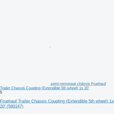
semi-remorque châssis Fruehauf
Trailer Chassis Coupling (Extendible 5th wheel) 1x 20'
5
Fruehauf Trailer Chassis Coupling (Extendible 5th wheel) 1x
20'
(580147)