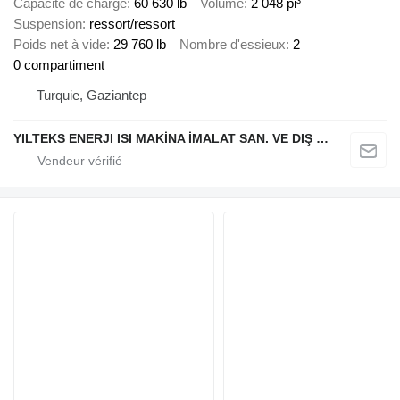
Capacité de charge
60 630 lb
Volume
2 048 pi³
Suspension
ressort/ressort
Poids net à vide
29 760 lb
Nombre d'essieux
2
0 compartiment
Turquie, Gaziantep
YILTEKS ENERJI ISI MAKİNA İMALAT SAN. VE DIŞ TİC. LTD. ŞTİ.