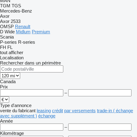
MAN
TGM
TGS
Mercedes-Benz
Axor
Axor 2533
OMSP
Renault
D Wide
Midlum
Premium
Scania
P-series
R-series
FH
FL
tout afficher
Localisation
Rechercher dans un périmètre
Canada
Prix
–
Type d'annonce
vente
du fabricant
leasing
crédit
par versements
trade-in ( échange
avec supplément )
échange
Année
–
Kilométrage