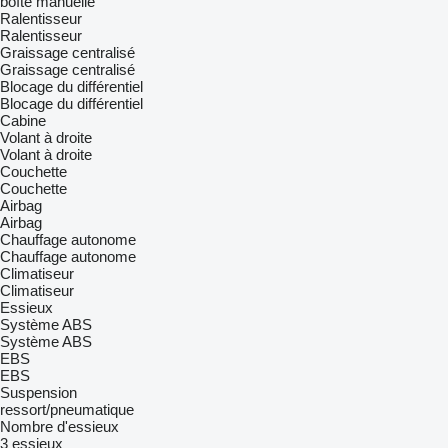
boîte manuelle
Ralentisseur
Ralentisseur
Graissage centralisé
Graissage centralisé
Blocage du différentiel
Blocage du différentiel
Cabine
Volant à droite
Volant à droite
Couchette
Couchette
Airbag
Airbag
Chauffage autonome
Chauffage autonome
Climatiseur
Climatiseur
Essieux
Système ABS
Système ABS
EBS
EBS
Suspension
ressort/pneumatique
Nombre d'essieux
3 essieux