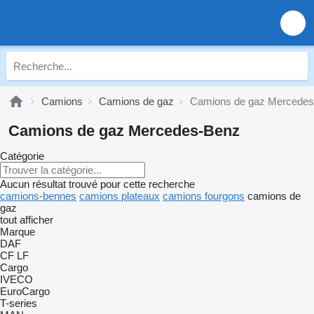
Camions
Camions de gaz
Camions de gaz Mercede
Camions de gaz Mercedes-Benz
Catégorie
Aucun résultat trouvé pour cette recherche
camions-bennes
camions plateaux
camions fourgons
camions de
gaz
tout afficher
Marque
DAF
CF
LF
Cargo
IVECO
EuroCargo
T-series